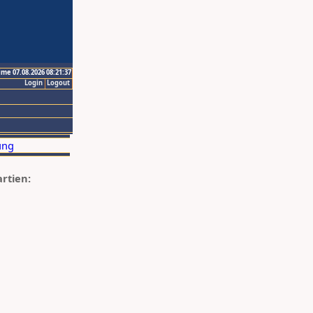
ime 07.08.2026 08:21:37
Login
Logout
artien: