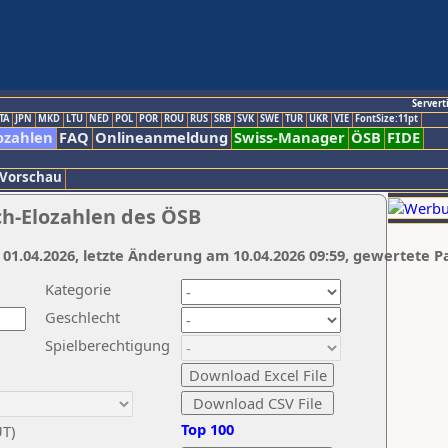
Servert
TA
JPN
MKD
LTU
NED
POL
POR
ROU
RUS
SRB
SVK
SWE
TUR
UKR
VIE
FontSize:11pt
ozahlen
FAQ
Onlineanmeldung
Swiss-Manager
ÖSB
FIDE
 Vorschau
ch-Elozahlen des ÖSB
 01.04.2026, letzte Änderung am 10.04.2026 09:59, gewertete P
Kategorie
Geschlecht
Spielberechtigung
Top 100
UT)