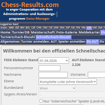
Logged on: Gast
Arabic
ARM
AZE
BIH
BUL
CAT
CHN
CRO
CZE
DEN
ENG
ESP
FAI
FIN
FRA
GER
GRE
INA
I
Home
TurnierDB
Meisterschaft
Foto-Galerie
Meldekartei
El
Turnierschach-Elozahl
Schnellschach-Elozahl
Allgemeines
Turnier anmelden: AUT
Spieler anmelden
Elo AUT
Elo
Willkommen bei den offiziellen Schnellscha
FIDE-Elolisten Stand
AUT-Elolisten Stand
2.226
Personennummer
Nachname
Vorname
Ebene
Bundesland
Spgem./Kreis/Verein
Nur "österreichische" Spieler (Land=A