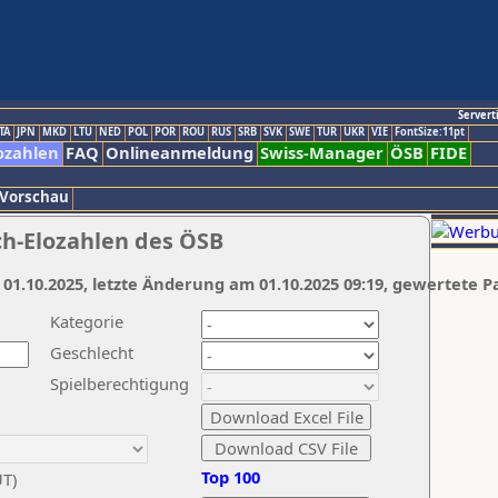
Servert
TA
JPN
MKD
LTU
NED
POL
POR
ROU
RUS
SRB
SVK
SWE
TUR
UKR
VIE
FontSize:11pt
ozahlen
FAQ
Onlineanmeldung
Swiss-Manager
ÖSB
FIDE
 Vorschau
ch-Elozahlen des ÖSB
 01.10.2025, letzte Änderung am 01.10.2025 09:19, gewertete P
Kategorie
Geschlecht
Spielberechtigung
Top 100
UT)