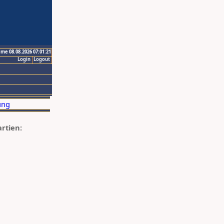
ime 08.08.2026 07:01:21
Login
Logout
artien: