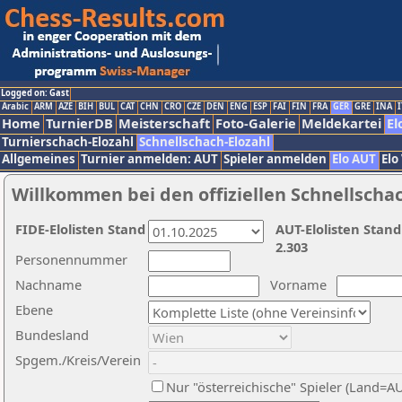
Logged on: Gast
Arabic
ARM
AZE
BIH
BUL
CAT
CHN
CRO
CZE
DEN
ENG
ESP
FAI
FIN
FRA
GER
GRE
INA
I
Home
TurnierDB
Meisterschaft
Foto-Galerie
Meldekartei
El
Turnierschach-Elozahl
Schnellschach-Elozahl
Allgemeines
Turnier anmelden: AUT
Spieler anmelden
Elo AUT
Elo
Willkommen bei den offiziellen Schnellscha
FIDE-Elolisten Stand
AUT-Elolisten Stand
2.303
Personennummer
Nachname
Vorname
Ebene
Bundesland
Spgem./Kreis/Verein
Nur "österreichische" Spieler (Land=A