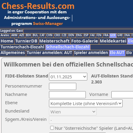
Logged on: Gast
Arabic
ARM
AZE
BIH
BUL
CAT
CHN
CRO
CZE
DEN
ENG
ESP
FAI
FIN
FRA
GER
GRE
INA
I
Home
TurnierDB
Meisterschaft
Foto-Galerie
Meldekartei
El
Turnierschach-Elozahl
Schnellschach-Elozahl
Allgemeines
Turnier anmelden: AUT
Spieler anmelden
Elo AUT
Elo
Willkommen bei den offiziellen Schnellscha
FIDE-Elolisten Stand
AUT-Elolisten Stand
2.303
Personennummer
Nachname
Vorname
Ebene
Bundesland
Spgem./Kreis/Verein
Nur "österreichische" Spieler (Land=A