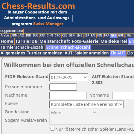
Logged on: Gast
Arabic
ARM
AZE
BIH
BUL
CAT
CHN
CRO
CZE
DEN
ENG
ESP
FAI
FIN
FRA
GER
GRE
INA
I
Home
TurnierDB
Meisterschaft
Foto-Galerie
Meldekartei
El
Turnierschach-Elozahl
Schnellschach-Elozahl
Allgemeines
Turnier anmelden: AUT
Spieler anmelden
Elo AUT
Elo
Willkommen bei den offiziellen Schnellscha
FIDE-Elolisten Stand
AUT-Elolisten Stand
2.303
Personennummer
Nachname
Vorname
Ebene
Bundesland
Spgem./Kreis/Verein
Nur "österreichische" Spieler (Land=A