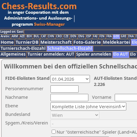
Logged on: Gast
Arabic
ARM
AZE
BIH
BUL
CAT
CHN
CRO
CZE
DEN
ENG
ESP
FAI
FIN
FRA
GER
GRE
INA
I
Home
TurnierDB
Meisterschaft
Foto-Galerie
Meldekartei
El
Turnierschach-Elozahl
Schnellschach-Elozahl
Allgemeines
Turnier anmelden: AUT
Spieler anmelden
Elo AUT
Elo
Willkommen bei den offiziellen Schnellscha
FIDE-Elolisten Stand
AUT-Elolisten Stand
2.226
Personennummer
Nachname
Vorname
Ebene
Bundesland
Spgem./Kreis/Verein
Nur "österreichische" Spieler (Land=A