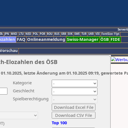
Servert
TA
JPN
MKD
LTU
NED
POL
POR
ROU
RUS
SRB
SVK
SWE
TUR
UKR
VIE
FontSize:11pt
ozahlen
FAQ
Onlineanmeldung
Swiss-Manager
ÖSB
FIDE
 Vorschau
ch-Elozahlen des ÖSB
 01.10.2025, letzte Änderung am 01.10.2025 09:19, gewertete P
Kategorie
Geschlecht
Spielberechtigung
Top 100
UT)