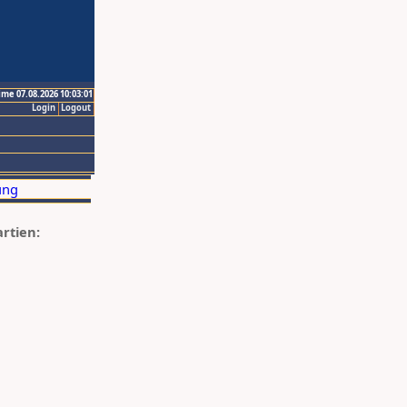
ime 07.08.2026 10:03:01
Login
Logout
artien: