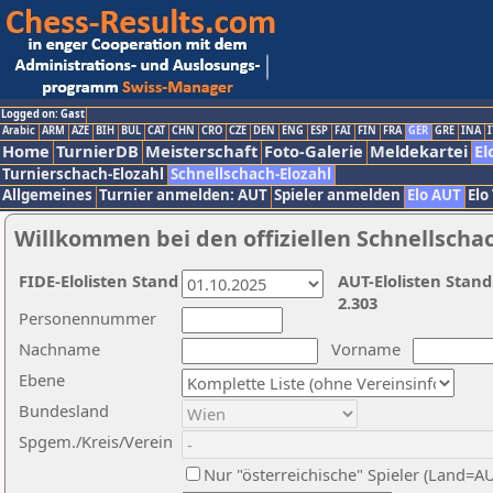
Logged on: Gast
Arabic
ARM
AZE
BIH
BUL
CAT
CHN
CRO
CZE
DEN
ENG
ESP
FAI
FIN
FRA
GER
GRE
INA
I
Home
TurnierDB
Meisterschaft
Foto-Galerie
Meldekartei
El
Turnierschach-Elozahl
Schnellschach-Elozahl
Allgemeines
Turnier anmelden: AUT
Spieler anmelden
Elo AUT
Elo
Willkommen bei den offiziellen Schnellscha
FIDE-Elolisten Stand
AUT-Elolisten Stand
2.303
Personennummer
Nachname
Vorname
Ebene
Bundesland
Spgem./Kreis/Verein
Nur "österreichische" Spieler (Land=A