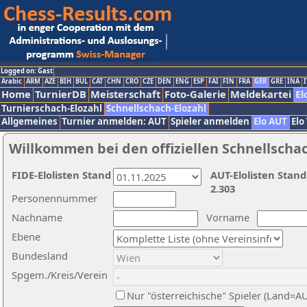
Logged on: Gast
Arabic
ARM
AZE
BIH
BUL
CAT
CHN
CRO
CZE
DEN
ENG
ESP
FAI
FIN
FRA
GER
GRE
INA
I
Home
TurnierDB
Meisterschaft
Foto-Galerie
Meldekartei
El
Turnierschach-Elozahl
Schnellschach-Elozahl
Allgemeines
Turnier anmelden: AUT
Spieler anmelden
Elo AUT
Elo
Willkommen bei den offiziellen Schnellscha
FIDE-Elolisten Stand
AUT-Elolisten Stand
2.303
Personennummer
Nachname
Vorname
Ebene
Bundesland
Spgem./Kreis/Verein
Nur "österreichische" Spieler (Land=A