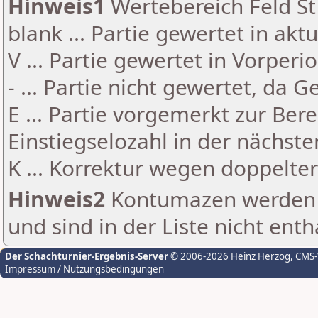
Hinweis1
Wertebereich Feld St 
blank ... Partie gewertet in akt
V ... Partie gewertet in Vorperi
- ... Partie nicht gewertet, da 
E ... Partie vorgemerkt zur Be
Einstiegselozahl in der nächst
K ... Korrektur wegen doppelt
Hinweis2
Kontumazen werden g
und sind in der Liste nicht enth
Der Schachturnier-Ergebnis-Server
© 2006-2026 Heinz Herzog
, CMS
Impressum / Nutzungsbedingungen