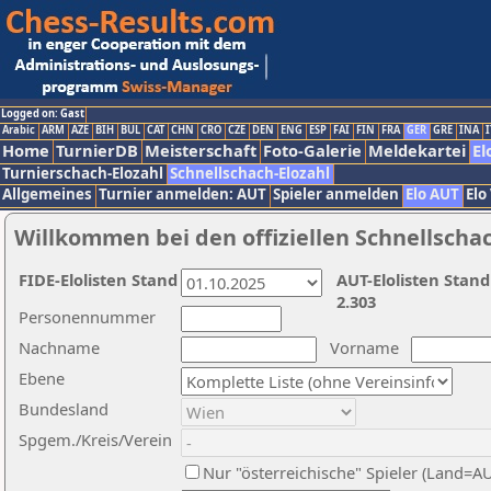
Logged on: Gast
Arabic
ARM
AZE
BIH
BUL
CAT
CHN
CRO
CZE
DEN
ENG
ESP
FAI
FIN
FRA
GER
GRE
INA
I
Home
TurnierDB
Meisterschaft
Foto-Galerie
Meldekartei
El
Turnierschach-Elozahl
Schnellschach-Elozahl
Allgemeines
Turnier anmelden: AUT
Spieler anmelden
Elo AUT
Elo
Willkommen bei den offiziellen Schnellscha
FIDE-Elolisten Stand
AUT-Elolisten Stand
2.303
Personennummer
Nachname
Vorname
Ebene
Bundesland
Spgem./Kreis/Verein
Nur "österreichische" Spieler (Land=A