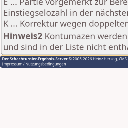
E ... Partie vorgemerkt zur Be
Einstiegselozahl in der nächst
K ... Korrektur wegen doppelt
Hinweis2
Kontumazen werden g
und sind in der Liste nicht enth
Der Schachturnier-Ergebnis-Server
© 2006-2026 Heinz Herzog
, CMS
Impressum / Nutzungsbedingungen