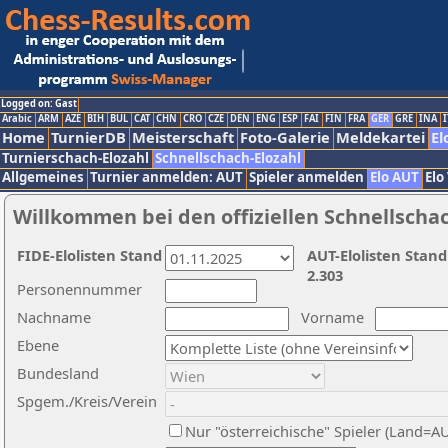
Logged on: Gast
Arabic
ARM
AZE
BIH
BUL
CAT
CHN
CRO
CZE
DEN
ENG
ESP
FAI
FIN
FRA
GER
GRE
INA
I
Home
TurnierDB
Meisterschaft
Foto-Galerie
Meldekartei
El
Turnierschach-Elozahl
Schnellschach-Elozahl
Allgemeines
Turnier anmelden: AUT
Spieler anmelden
Elo AUT
Elo
Willkommen bei den offiziellen Schnellscha
FIDE-Elolisten Stand
AUT-Elolisten Stand
2.303
Personennummer
Nachname
Vorname
Ebene
Bundesland
Spgem./Kreis/Verein
Nur "österreichische" Spieler (Land=A