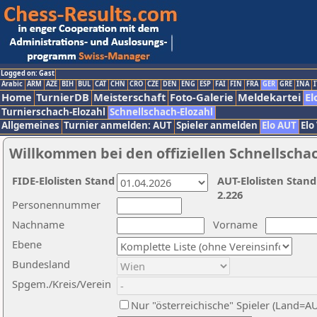
Logged on: Gast
Arabic
ARM
AZE
BIH
BUL
CAT
CHN
CRO
CZE
DEN
ENG
ESP
FAI
FIN
FRA
GER
GRE
INA
I
Home
TurnierDB
Meisterschaft
Foto-Galerie
Meldekartei
El
Turnierschach-Elozahl
Schnellschach-Elozahl
Allgemeines
Turnier anmelden: AUT
Spieler anmelden
Elo AUT
Elo
Willkommen bei den offiziellen Schnellscha
FIDE-Elolisten Stand
AUT-Elolisten Stand
2.226
Personennummer
Nachname
Vorname
Ebene
Bundesland
Spgem./Kreis/Verein
Nur "österreichische" Spieler (Land=A