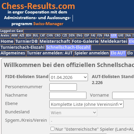
Logged on: Gast
Arabic
ARM
AZE
BIH
BUL
CAT
CHN
CRO
CZE
DEN
ENG
ESP
FAI
FIN
FRA
GER
GRE
INA
I
Home
TurnierDB
Meisterschaft
Foto-Galerie
Meldekartei
El
Turnierschach-Elozahl
Schnellschach-Elozahl
Allgemeines
Turnier anmelden: AUT
Spieler anmelden
Elo AUT
Elo
Willkommen bei den offiziellen Schnellscha
FIDE-Elolisten Stand
AUT-Elolisten Stand
2.226
Personennummer
Nachname
Vorname
Ebene
Bundesland
Spgem./Kreis/Verein
Nur "österreichische" Spieler (Land=A