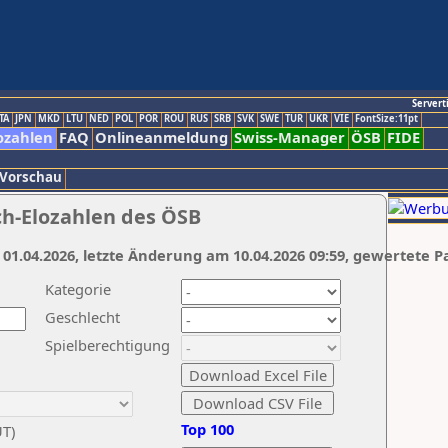
Servert
TA
JPN
MKD
LTU
NED
POL
POR
ROU
RUS
SRB
SVK
SWE
TUR
UKR
VIE
FontSize:11pt
ozahlen
FAQ
Onlineanmeldung
Swiss-Manager
ÖSB
FIDE
 Vorschau
ch-Elozahlen des ÖSB
 01.04.2026, letzte Änderung am 10.04.2026 09:59, gewertete P
Kategorie
Geschlecht
Spielberechtigung
Top 100
UT)