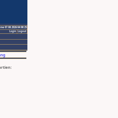
ime 07.08.2026 04:08:25
Login
Logout
artien: