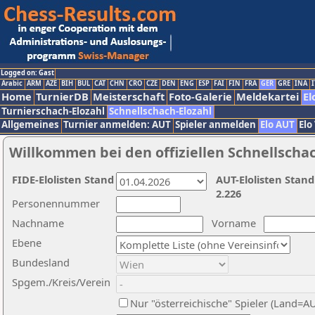
Logged on: Gast
Arabic
ARM
AZE
BIH
BUL
CAT
CHN
CRO
CZE
DEN
ENG
ESP
FAI
FIN
FRA
GER
GRE
INA
I
Home
TurnierDB
Meisterschaft
Foto-Galerie
Meldekartei
El
Turnierschach-Elozahl
Schnellschach-Elozahl
Allgemeines
Turnier anmelden: AUT
Spieler anmelden
Elo AUT
Elo
Willkommen bei den offiziellen Schnellscha
FIDE-Elolisten Stand
AUT-Elolisten Stand
2.226
Personennummer
Nachname
Vorname
Ebene
Bundesland
Spgem./Kreis/Verein
Nur "österreichische" Spieler (Land=A