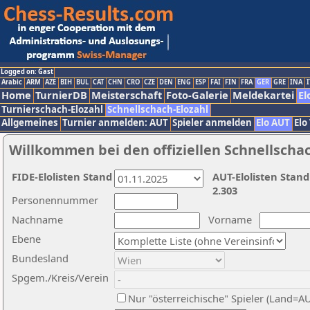
Logged on: Gast
Arabic
ARM
AZE
BIH
BUL
CAT
CHN
CRO
CZE
DEN
ENG
ESP
FAI
FIN
FRA
GER
GRE
INA
I
Home
TurnierDB
Meisterschaft
Foto-Galerie
Meldekartei
El
Turnierschach-Elozahl
Schnellschach-Elozahl
Allgemeines
Turnier anmelden: AUT
Spieler anmelden
Elo AUT
Elo
Willkommen bei den offiziellen Schnellscha
FIDE-Elolisten Stand
AUT-Elolisten Stand
2.303
Personennummer
Nachname
Vorname
Ebene
Bundesland
Spgem./Kreis/Verein
Nur "österreichische" Spieler (Land=A