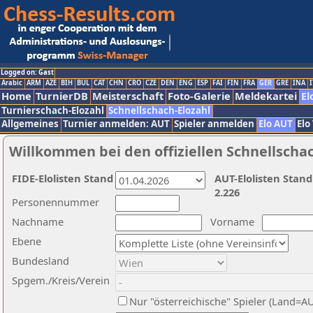
Logged on: Gast
Arabic
ARM
AZE
BIH
BUL
CAT
CHN
CRO
CZE
DEN
ENG
ESP
FAI
FIN
FRA
GER
GRE
INA
I
Home
TurnierDB
Meisterschaft
Foto-Galerie
Meldekartei
El
Turnierschach-Elozahl
Schnellschach-Elozahl
Allgemeines
Turnier anmelden: AUT
Spieler anmelden
Elo AUT
Elo
Willkommen bei den offiziellen Schnellscha
FIDE-Elolisten Stand
AUT-Elolisten Stand
2.226
Personennummer
Nachname
Vorname
Ebene
Bundesland
Spgem./Kreis/Verein
Nur "österreichische" Spieler (Land=A