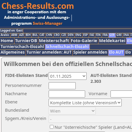
Logged on: Gast
Arabic
ARM
AZE
BIH
BUL
CAT
CHN
CRO
CZE
DEN
ENG
ESP
FAI
FIN
FRA
GER
GRE
INA
I
Home
TurnierDB
Meisterschaft
Foto-Galerie
Meldekartei
El
Turnierschach-Elozahl
Schnellschach-Elozahl
Allgemeines
Turnier anmelden: AUT
Spieler anmelden
Elo AUT
Elo
Willkommen bei den offiziellen Schnellscha
FIDE-Elolisten Stand
AUT-Elolisten Stand
2.303
Personennummer
Nachname
Vorname
Ebene
Bundesland
Spgem./Kreis/Verein
Nur "österreichische" Spieler (Land=A