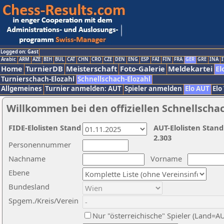
Logged on: Gast
Arabic
ARM
AZE
BIH
BUL
CAT
CHN
CRO
CZE
DEN
ENG
ESP
FAI
FIN
FRA
GER
GRE
INA
I
Home
TurnierDB
Meisterschaft
Foto-Galerie
Meldekartei
El
Turnierschach-Elozahl
Schnellschach-Elozahl
Allgemeines
Turnier anmelden: AUT
Spieler anmelden
Elo AUT
Elo
Willkommen bei den offiziellen Schnellscha
FIDE-Elolisten Stand
AUT-Elolisten Stand
2.303
Personennummer
Nachname
Vorname
Ebene
Bundesland
Spgem./Kreis/Verein
Nur "österreichische" Spieler (Land=A