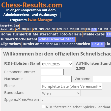
Logged on: Gast
Arabic
ARM
AZE
BIH
BUL
CAT
CHN
CRO
CZE
DEN
ENG
ESP
FAI
FIN
FRA
GER
GRE
INA
I
Home
TurnierDB
Meisterschaft
Foto-Galerie
Meldekartei
El
Turnierschach-Elozahl
Schnellschach-Elozahl
Allgemeines
Turnier anmelden: AUT
Spieler anmelden
Elo AUT
Elo
Willkommen bei den offiziellen Schnellscha
FIDE-Elolisten Stand
AUT-Elolisten Stand
2.303
Personennummer
Nachname
Vorname
Ebene
Bundesland
Spgem./Kreis/Verein
Nur "österreichische" Spieler (Land=A