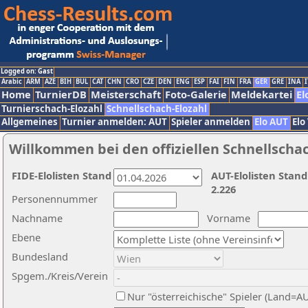
Logged on: Gast
Arabic
ARM
AZE
BIH
BUL
CAT
CHN
CRO
CZE
DEN
ENG
ESP
FAI
FIN
FRA
GER
GRE
INA
I
Home
TurnierDB
Meisterschaft
Foto-Galerie
Meldekartei
El
Turnierschach-Elozahl
Schnellschach-Elozahl
Allgemeines
Turnier anmelden: AUT
Spieler anmelden
Elo AUT
Elo
Willkommen bei den offiziellen Schnellscha
FIDE-Elolisten Stand
AUT-Elolisten Stand
2.226
Personennummer
Nachname
Vorname
Ebene
Bundesland
Spgem./Kreis/Verein
Nur "österreichische" Spieler (Land=A