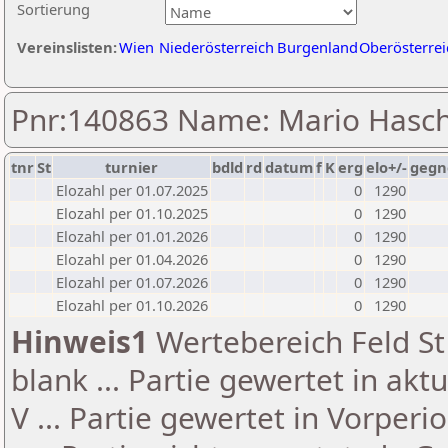
Sortierung
Vereinslisten:
Wien
Niederösterreich
Burgenland
Oberösterrei
Pnr:140863 Name: Mario Hasc
tnr
St
turnier
bdld
rd
datum
f
K
erg
elo+/-
gegn
Elozahl per 01.07.2025
0
1290
Elozahl per 01.10.2025
0
1290
Elozahl per 01.01.2026
0
1290
Elozahl per 01.04.2026
0
1290
Elozahl per 01.07.2026
0
1290
Elozahl per 01.10.2026
0
1290
Hinweis1
Wertebereich Feld St 
blank ... Partie gewertet in akt
V ... Partie gewertet in Vorperi