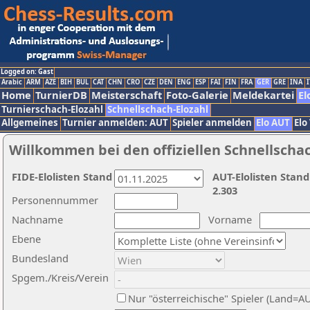
Logged on: Gast
Arabic
ARM
AZE
BIH
BUL
CAT
CHN
CRO
CZE
DEN
ENG
ESP
FAI
FIN
FRA
GER
GRE
INA
I
Home
TurnierDB
Meisterschaft
Foto-Galerie
Meldekartei
El
Turnierschach-Elozahl
Schnellschach-Elozahl
Allgemeines
Turnier anmelden: AUT
Spieler anmelden
Elo AUT
Elo
Willkommen bei den offiziellen Schnellscha
FIDE-Elolisten Stand
AUT-Elolisten Stand
2.303
Personennummer
Nachname
Vorname
Ebene
Bundesland
Spgem./Kreis/Verein
Nur "österreichische" Spieler (Land=A