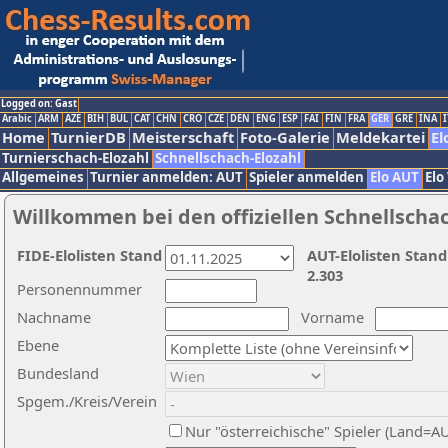
Logged on: Gast
Arabic
ARM
AZE
BIH
BUL
CAT
CHN
CRO
CZE
DEN
ENG
ESP
FAI
FIN
FRA
GER
GRE
INA
I
Home
TurnierDB
Meisterschaft
Foto-Galerie
Meldekartei
El
Turnierschach-Elozahl
Schnellschach-Elozahl
Allgemeines
Turnier anmelden: AUT
Spieler anmelden
Elo AUT
Elo
Willkommen bei den offiziellen Schnellscha
FIDE-Elolisten Stand
AUT-Elolisten Stand
2.303
Personennummer
Nachname
Vorname
Ebene
Bundesland
Spgem./Kreis/Verein
Nur "österreichische" Spieler (Land=A