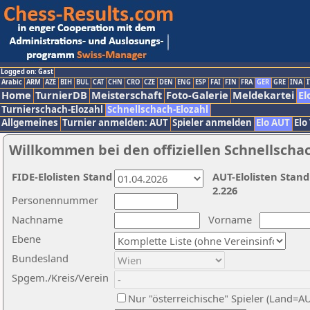
Logged on: Gast
Arabic
ARM
AZE
BIH
BUL
CAT
CHN
CRO
CZE
DEN
ENG
ESP
FAI
FIN
FRA
GER
GRE
INA
I
Home
TurnierDB
Meisterschaft
Foto-Galerie
Meldekartei
El
Turnierschach-Elozahl
Schnellschach-Elozahl
Allgemeines
Turnier anmelden: AUT
Spieler anmelden
Elo AUT
Elo
Willkommen bei den offiziellen Schnellscha
FIDE-Elolisten Stand
AUT-Elolisten Stand
2.226
Personennummer
Nachname
Vorname
Ebene
Bundesland
Spgem./Kreis/Verein
Nur "österreichische" Spieler (Land=A