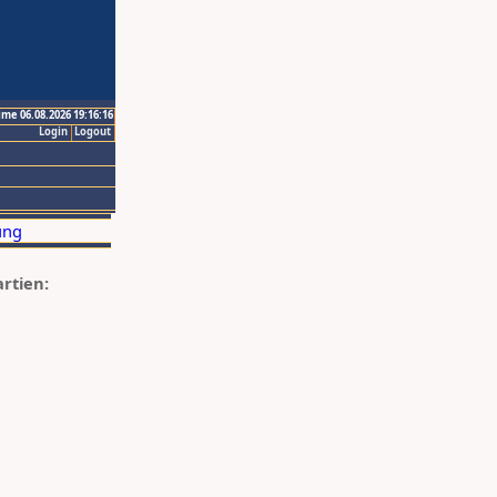
ime 06.08.2026 19:16:16
Login
Logout
artien: