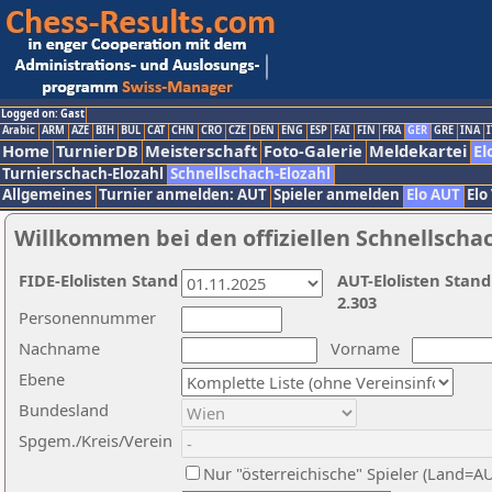
Logged on: Gast
Arabic
ARM
AZE
BIH
BUL
CAT
CHN
CRO
CZE
DEN
ENG
ESP
FAI
FIN
FRA
GER
GRE
INA
I
Home
TurnierDB
Meisterschaft
Foto-Galerie
Meldekartei
El
Turnierschach-Elozahl
Schnellschach-Elozahl
Allgemeines
Turnier anmelden: AUT
Spieler anmelden
Elo AUT
Elo
Willkommen bei den offiziellen Schnellscha
FIDE-Elolisten Stand
AUT-Elolisten Stand
2.303
Personennummer
Nachname
Vorname
Ebene
Bundesland
Spgem./Kreis/Verein
Nur "österreichische" Spieler (Land=A