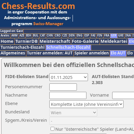
Logged on: Gast
Arabic
ARM
AZE
BIH
BUL
CAT
CHN
CRO
CZE
DEN
ENG
ESP
FAI
FIN
FRA
GER
GRE
INA
I
Home
TurnierDB
Meisterschaft
Foto-Galerie
Meldekartei
El
Turnierschach-Elozahl
Schnellschach-Elozahl
Allgemeines
Turnier anmelden: AUT
Spieler anmelden
Elo AUT
Elo
Willkommen bei den offiziellen Schnellscha
FIDE-Elolisten Stand
AUT-Elolisten Stand
2.303
Personennummer
Nachname
Vorname
Ebene
Bundesland
Spgem./Kreis/Verein
Nur "österreichische" Spieler (Land=A