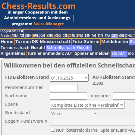
Logged on: Gast
Arabic
ARM
AZE
BIH
BUL
CAT
CHN
CRO
CZE
DEN
ENG
ESP
FAI
FIN
FRA
GER
GRE
INA
I
Home
TurnierDB
Meisterschaft
Foto-Galerie
Meldekartei
El
Turnierschach-Elozahl
Schnellschach-Elozahl
Allgemeines
Turnier anmelden: AUT
Spieler anmelden
Elo AUT
Elo
Willkommen bei den offiziellen Schnellscha
FIDE-Elolisten Stand
AUT-Elolisten Stand
2.303
Personennummer
Nachname
Vorname
Ebene
Bundesland
Spgem./Kreis/Verein
Nur "österreichische" Spieler (Land=A