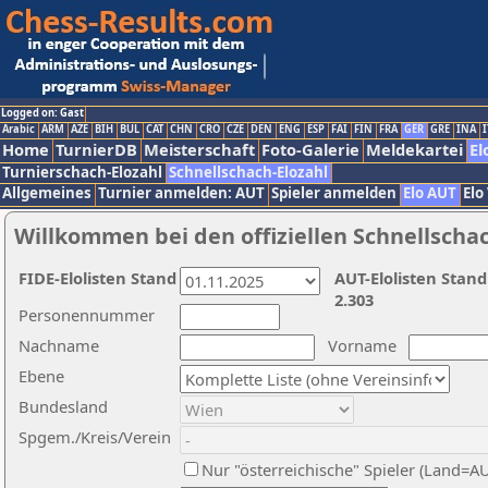
Logged on: Gast
Arabic
ARM
AZE
BIH
BUL
CAT
CHN
CRO
CZE
DEN
ENG
ESP
FAI
FIN
FRA
GER
GRE
INA
I
Home
TurnierDB
Meisterschaft
Foto-Galerie
Meldekartei
El
Turnierschach-Elozahl
Schnellschach-Elozahl
Allgemeines
Turnier anmelden: AUT
Spieler anmelden
Elo AUT
Elo
Willkommen bei den offiziellen Schnellscha
FIDE-Elolisten Stand
AUT-Elolisten Stand
2.303
Personennummer
Nachname
Vorname
Ebene
Bundesland
Spgem./Kreis/Verein
Nur "österreichische" Spieler (Land=A