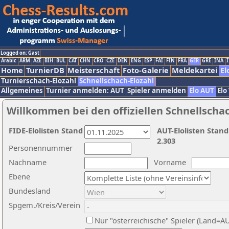
Logged on: Gast
Arabic
ARM
AZE
BIH
BUL
CAT
CHN
CRO
CZE
DEN
ENG
ESP
FAI
FIN
FRA
GER
GRE
INA
I
Home
TurnierDB
Meisterschaft
Foto-Galerie
Meldekartei
El
Turnierschach-Elozahl
Schnellschach-Elozahl
Allgemeines
Turnier anmelden: AUT
Spieler anmelden
Elo AUT
Elo
Willkommen bei den offiziellen Schnellscha
FIDE-Elolisten Stand
AUT-Elolisten Stand
2.303
Personennummer
Nachname
Vorname
Ebene
Bundesland
Spgem./Kreis/Verein
Nur "österreichische" Spieler (Land=A