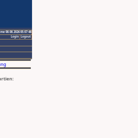
ime 08.08.2026 05:07:48
Login
Logout
artien: