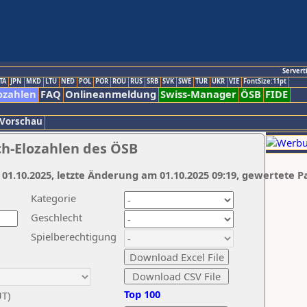
Servert
TA
JPN
MKD
LTU
NED
POL
POR
ROU
RUS
SRB
SVK
SWE
TUR
UKR
VIE
FontSize:11pt
ozahlen
FAQ
Onlineanmeldung
Swiss-Manager
ÖSB
FIDE
 Vorschau
ch-Elozahlen des ÖSB
 01.10.2025, letzte Änderung am 01.10.2025 09:19, gewertete P
Kategorie
Geschlecht
Spielberechtigung
Top 100
UT)