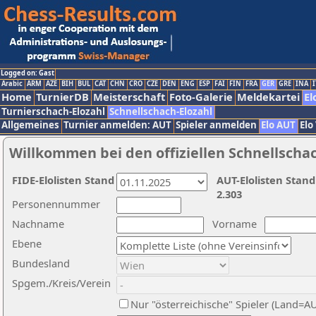
Logged on: Gast
Arabic
ARM
AZE
BIH
BUL
CAT
CHN
CRO
CZE
DEN
ENG
ESP
FAI
FIN
FRA
GER
GRE
INA
I
Home
TurnierDB
Meisterschaft
Foto-Galerie
Meldekartei
El
Turnierschach-Elozahl
Schnellschach-Elozahl
Allgemeines
Turnier anmelden: AUT
Spieler anmelden
Elo AUT
Elo
Willkommen bei den offiziellen Schnellscha
FIDE-Elolisten Stand
AUT-Elolisten Stand
2.303
Personennummer
Nachname
Vorname
Ebene
Bundesland
Spgem./Kreis/Verein
Nur "österreichische" Spieler (Land=A