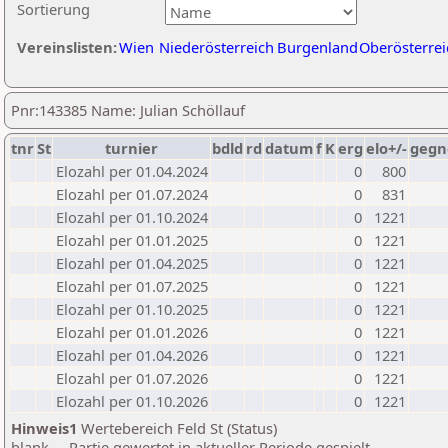
Sortierung
Vereinslisten:
Wien
Niederösterreich
Burgenland
Oberösterrei
Pnr:143385 Name: Julian Schöllauf
tnr
St
turnier
bdld
rd
datum
f
K
erg
elo+/-
gegn
Elozahl per 01.04.2024
0
800
Elozahl per 01.07.2024
0
831
Elozahl per 01.10.2024
0
1221
Elozahl per 01.01.2025
0
1221
Elozahl per 01.04.2025
0
1221
Elozahl per 01.07.2025
0
1221
Elozahl per 01.10.2025
0
1221
Elozahl per 01.01.2026
0
1221
Elozahl per 01.04.2026
0
1221
Elozahl per 01.07.2026
0
1221
Elozahl per 01.10.2026
0
1221
Hinweis1
Wertebereich Feld St (Status)
blank ... Partie gewertet in aktueller Periode gespielt