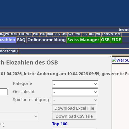
Servert
TA
JPN
MKD
LTU
NED
POL
POR
ROU
RUS
SRB
SVK
SWE
TUR
UKR
VIE
FontSize:11pt
ozahlen
FAQ
Onlineanmeldung
Swiss-Manager
ÖSB
FIDE
 Vorschau
ch-Elozahlen des ÖSB
 01.04.2026, letzte Änderung am 10.04.2026 09:59, gewertete P
Kategorie
Geschlecht
Spielberechtigung
Top 100
UT)