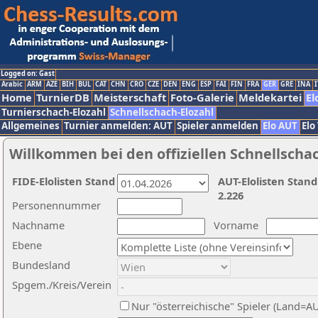
Logged on: Gast
Arabic
ARM
AZE
BIH
BUL
CAT
CHN
CRO
CZE
DEN
ENG
ESP
FAI
FIN
FRA
GER
GRE
INA
I
Home
TurnierDB
Meisterschaft
Foto-Galerie
Meldekartei
El
Turnierschach-Elozahl
Schnellschach-Elozahl
Allgemeines
Turnier anmelden: AUT
Spieler anmelden
Elo AUT
Elo
Willkommen bei den offiziellen Schnellscha
FIDE-Elolisten Stand
AUT-Elolisten Stand
2.226
Personennummer
Nachname
Vorname
Ebene
Bundesland
Spgem./Kreis/Verein
Nur "österreichische" Spieler (Land=A