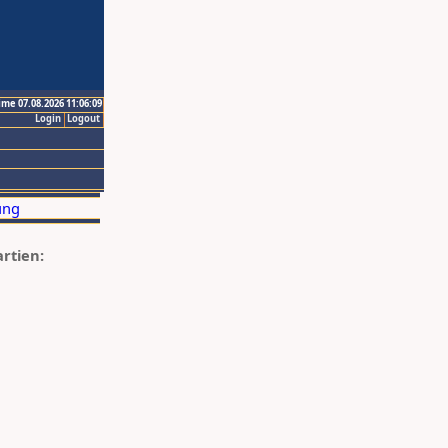
ime 07.08.2026 11:06:09
Login
Logout
artien: