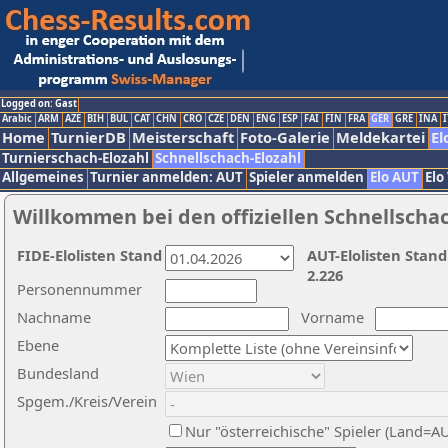
Logged on: Gast
Arabic
ARM
AZE
BIH
BUL
CAT
CHN
CRO
CZE
DEN
ENG
ESP
FAI
FIN
FRA
GER
GRE
INA
I
Home
TurnierDB
Meisterschaft
Foto-Galerie
Meldekartei
El
Turnierschach-Elozahl
Schnellschach-Elozahl
Allgemeines
Turnier anmelden: AUT
Spieler anmelden
Elo AUT
Elo
Willkommen bei den offiziellen Schnellscha
FIDE-Elolisten Stand
AUT-Elolisten Stand
2.226
Personennummer
Nachname
Vorname
Ebene
Bundesland
Spgem./Kreis/Verein
Nur "österreichische" Spieler (Land=A