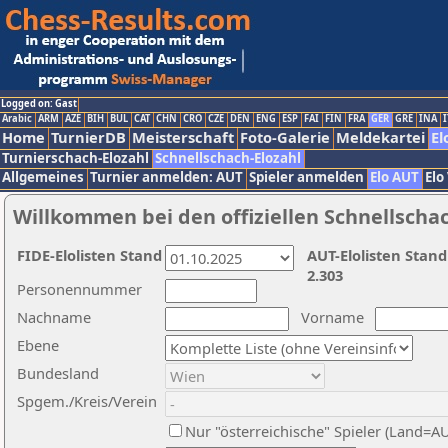
Logged on: Gast
Arabic
ARM
AZE
BIH
BUL
CAT
CHN
CRO
CZE
DEN
ENG
ESP
FAI
FIN
FRA
GER
GRE
INA
I
Home
TurnierDB
Meisterschaft
Foto-Galerie
Meldekartei
El
Turnierschach-Elozahl
Schnellschach-Elozahl
Allgemeines
Turnier anmelden: AUT
Spieler anmelden
Elo AUT
Elo
Willkommen bei den offiziellen Schnellscha
FIDE-Elolisten Stand
AUT-Elolisten Stand
2.303
Personennummer
Nachname
Vorname
Ebene
Bundesland
Spgem./Kreis/Verein
Nur "österreichische" Spieler (Land=A