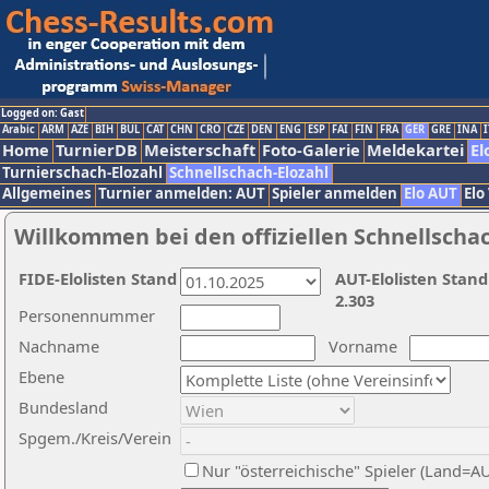
Logged on: Gast
Arabic
ARM
AZE
BIH
BUL
CAT
CHN
CRO
CZE
DEN
ENG
ESP
FAI
FIN
FRA
GER
GRE
INA
I
Home
TurnierDB
Meisterschaft
Foto-Galerie
Meldekartei
El
Turnierschach-Elozahl
Schnellschach-Elozahl
Allgemeines
Turnier anmelden: AUT
Spieler anmelden
Elo AUT
Elo
Willkommen bei den offiziellen Schnellscha
FIDE-Elolisten Stand
AUT-Elolisten Stand
2.303
Personennummer
Nachname
Vorname
Ebene
Bundesland
Spgem./Kreis/Verein
Nur "österreichische" Spieler (Land=A