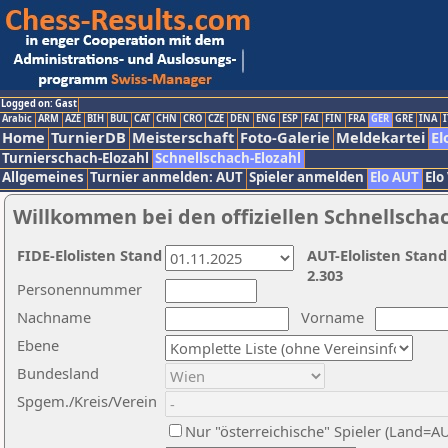
Logged on: Gast
Arabic
ARM
AZE
BIH
BUL
CAT
CHN
CRO
CZE
DEN
ENG
ESP
FAI
FIN
FRA
GER
GRE
INA
I
Home
TurnierDB
Meisterschaft
Foto-Galerie
Meldekartei
El
Turnierschach-Elozahl
Schnellschach-Elozahl
Allgemeines
Turnier anmelden: AUT
Spieler anmelden
Elo AUT
Elo
Willkommen bei den offiziellen Schnellscha
FIDE-Elolisten Stand
AUT-Elolisten Stand
2.303
Personennummer
Nachname
Vorname
Ebene
Bundesland
Spgem./Kreis/Verein
Nur "österreichische" Spieler (Land=A