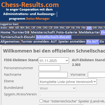
Logged on: Gast
Arabic
ARM
AZE
BIH
BUL
CAT
CHN
CRO
CZE
DEN
ENG
ESP
FAI
FIN
FRA
GER
GRE
INA
I
Home
TurnierDB
Meisterschaft
Foto-Galerie
Meldekartei
El
Turnierschach-Elozahl
Schnellschach-Elozahl
Allgemeines
Turnier anmelden: AUT
Spieler anmelden
Elo AUT
Elo
Willkommen bei den offiziellen Schnellscha
FIDE-Elolisten Stand
AUT-Elolisten Stand
2.303
Personennummer
Nachname
Vorname
Ebene
Bundesland
Spgem./Kreis/Verein
Nur "österreichische" Spieler (Land=A