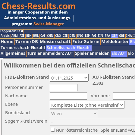
Logged on: Gast
Arabic
ARM
AZE
BIH
BUL
CAT
CHN
CRO
CZE
DEN
ENG
ESP
FAI
FIN
FRA
GER
GRE
INA
I
Home
TurnierDB
Meisterschaft
Foto-Galerie
Meldekartei
El
Turnierschach-Elozahl
Schnellschach-Elozahl
Allgemeines
Turnier anmelden: AUT
Spieler anmelden
Elo AUT
Elo
Willkommen bei den offiziellen Schnellscha
FIDE-Elolisten Stand
AUT-Elolisten Stand
2.303
Personennummer
Nachname
Vorname
Ebene
Bundesland
Spgem./Kreis/Verein
Nur "österreichische" Spieler (Land=A