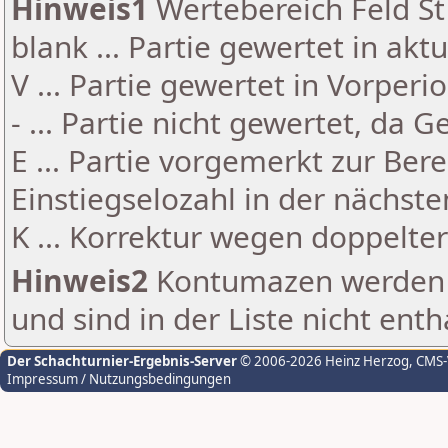
Hinweis1
Wertebereich Feld St 
blank ... Partie gewertet in akt
V ... Partie gewertet in Vorperi
- ... Partie nicht gewertet, da 
E ... Partie vorgemerkt zur Be
Einstiegselozahl in der nächst
K ... Korrektur wegen doppelt
Hinweis2
Kontumazen werden g
und sind in der Liste nicht enth
Der Schachturnier-Ergebnis-Server
© 2006-2026 Heinz Herzog
, CMS
Impressum / Nutzungsbedingungen