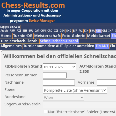
Logged on: Gast
Arabic
ARM
AZE
BIH
BUL
CAT
CHN
CRO
CZE
DEN
ENG
ESP
FAI
FIN
FRA
GER
GRE
INA
I
Home
TurnierDB
Meisterschaft
Foto-Galerie
Meldekartei
El
Turnierschach-Elozahl
Schnellschach-Elozahl
Allgemeines
Turnier anmelden: AUT
Spieler anmelden
Elo AUT
Elo
Willkommen bei den offiziellen Schnellscha
FIDE-Elolisten Stand
AUT-Elolisten Stand
2.303
Personennummer
Nachname
Vorname
Ebene
Bundesland
Spgem./Kreis/Verein
Nur "österreichische" Spieler (Land=A