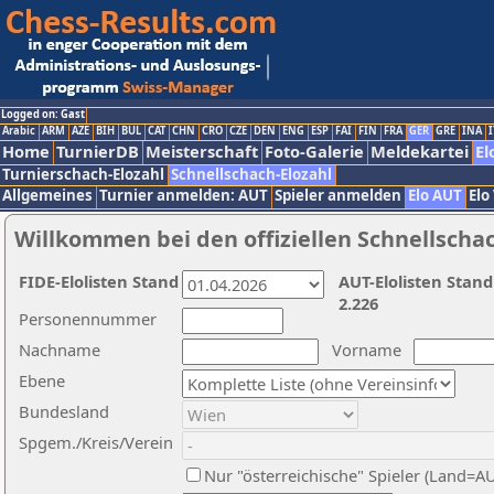
Logged on: Gast
Arabic
ARM
AZE
BIH
BUL
CAT
CHN
CRO
CZE
DEN
ENG
ESP
FAI
FIN
FRA
GER
GRE
INA
I
Home
TurnierDB
Meisterschaft
Foto-Galerie
Meldekartei
El
Turnierschach-Elozahl
Schnellschach-Elozahl
Allgemeines
Turnier anmelden: AUT
Spieler anmelden
Elo AUT
Elo
Willkommen bei den offiziellen Schnellscha
FIDE-Elolisten Stand
AUT-Elolisten Stand
2.226
Personennummer
Nachname
Vorname
Ebene
Bundesland
Spgem./Kreis/Verein
Nur "österreichische" Spieler (Land=A