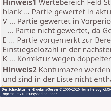
Hinweis1
Wertebereich Feld St 
blank ... Partie gewertet in akt
V ... Partie gewertet in Vorperi
- ... Partie nicht gewertet, da 
E ... Partie vorgemerkt zur Be
Einstiegselozahl in der nächst
K ... Korrektur wegen doppelt
Hinweis2
Kontumazen werden g
und sind in der Liste nicht enth
Der Schachturnier-Ergebnis-Server
© 2006-2026 Heinz Herzog
, CMS
Impressum / Nutzungsbedingungen