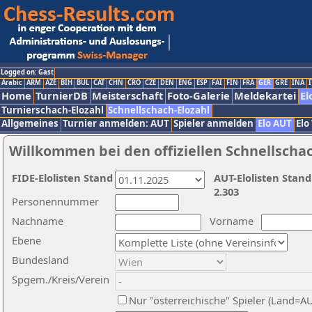
Logged on: Gast
Arabic
ARM
AZE
BIH
BUL
CAT
CHN
CRO
CZE
DEN
ENG
ESP
FAI
FIN
FRA
GER
GRE
INA
I
Home
TurnierDB
Meisterschaft
Foto-Galerie
Meldekartei
El
Turnierschach-Elozahl
Schnellschach-Elozahl
Allgemeines
Turnier anmelden: AUT
Spieler anmelden
Elo AUT
Elo
Willkommen bei den offiziellen Schnellscha
FIDE-Elolisten Stand
AUT-Elolisten Stand
2.303
Personennummer
Nachname
Vorname
Ebene
Bundesland
Spgem./Kreis/Verein
Nur "österreichische" Spieler (Land=A