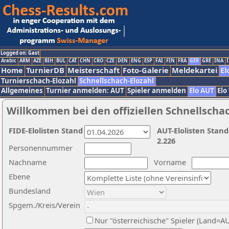
Logged on: Gast
Arabic
ARM
AZE
BIH
BUL
CAT
CHN
CRO
CZE
DEN
ENG
ESP
FAI
FIN
FRA
GER
GRE
INA
I
Home
TurnierDB
Meisterschaft
Foto-Galerie
Meldekartei
El
Turnierschach-Elozahl
Schnellschach-Elozahl
Allgemeines
Turnier anmelden: AUT
Spieler anmelden
Elo AUT
Elo
Willkommen bei den offiziellen Schnellscha
FIDE-Elolisten Stand
AUT-Elolisten Stand
2.226
Personennummer
Nachname
Vorname
Ebene
Bundesland
Spgem./Kreis/Verein
Nur "österreichische" Spieler (Land=A