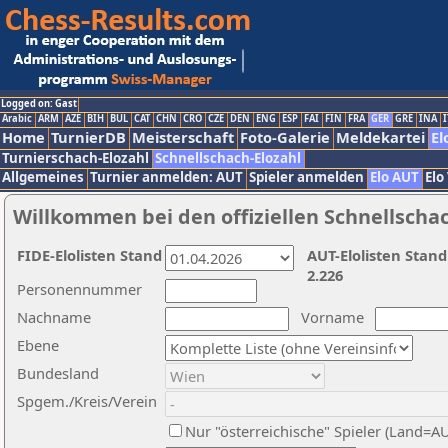
Logged on: Gast
Arabic
ARM
AZE
BIH
BUL
CAT
CHN
CRO
CZE
DEN
ENG
ESP
FAI
FIN
FRA
GER
GRE
INA
I
Home
TurnierDB
Meisterschaft
Foto-Galerie
Meldekartei
El
Turnierschach-Elozahl
Schnellschach-Elozahl
Allgemeines
Turnier anmelden: AUT
Spieler anmelden
Elo AUT
Elo
Willkommen bei den offiziellen Schnellscha
FIDE-Elolisten Stand
AUT-Elolisten Stand
2.226
Personennummer
Nachname
Vorname
Ebene
Bundesland
Spgem./Kreis/Verein
Nur "österreichische" Spieler (Land=A