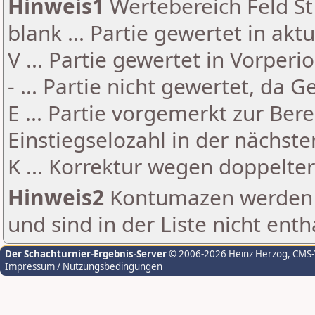
Hinweis1
Wertebereich Feld St 
blank ... Partie gewertet in akt
V ... Partie gewertet in Vorperi
- ... Partie nicht gewertet, da 
E ... Partie vorgemerkt zur Be
Einstiegselozahl in der nächst
K ... Korrektur wegen doppelt
Hinweis2
Kontumazen werden g
und sind in der Liste nicht enth
Der Schachturnier-Ergebnis-Server
© 2006-2026 Heinz Herzog
, CMS
Impressum / Nutzungsbedingungen