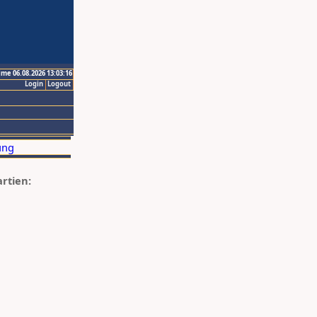
ime 06.08.2026 13:03:16
Login
Logout
artien: