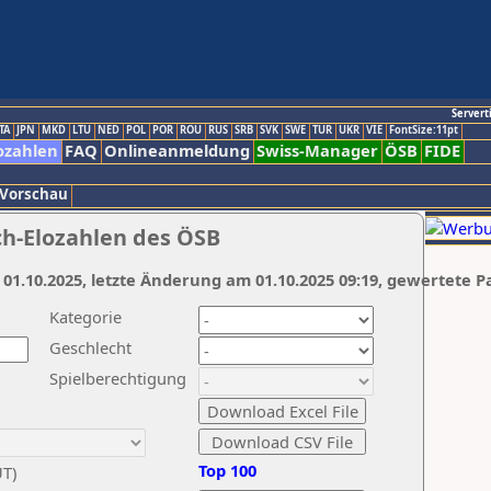
Servert
TA
JPN
MKD
LTU
NED
POL
POR
ROU
RUS
SRB
SVK
SWE
TUR
UKR
VIE
FontSize:11pt
ozahlen
FAQ
Onlineanmeldung
Swiss-Manager
ÖSB
FIDE
 Vorschau
ch-Elozahlen des ÖSB
 01.10.2025, letzte Änderung am 01.10.2025 09:19, gewertete P
Kategorie
Geschlecht
Spielberechtigung
Top 100
UT)