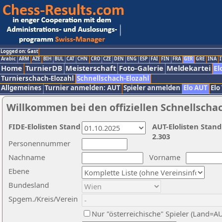
Logged on: Gast
Arabic
ARM
AZE
BIH
BUL
CAT
CHN
CRO
CZE
DEN
ENG
ESP
FAI
FIN
FRA
GER
GRE
INA
I
Home
TurnierDB
Meisterschaft
Foto-Galerie
Meldekartei
El
Turnierschach-Elozahl
Schnellschach-Elozahl
Allgemeines
Turnier anmelden: AUT
Spieler anmelden
Elo AUT
Elo
Willkommen bei den offiziellen Schnellscha
FIDE-Elolisten Stand
AUT-Elolisten Stand
2.303
Personennummer
Nachname
Vorname
Ebene
Bundesland
Spgem./Kreis/Verein
Nur "österreichische" Spieler (Land=A