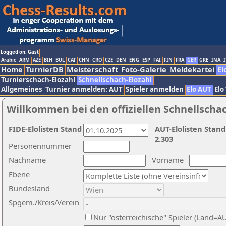
Logged on: Gast
Arabic
ARM
AZE
BIH
BUL
CAT
CHN
CRO
CZE
DEN
ENG
ESP
FAI
FIN
FRA
GER
GRE
INA
I
Home
TurnierDB
Meisterschaft
Foto-Galerie
Meldekartei
El
Turnierschach-Elozahl
Schnellschach-Elozahl
Allgemeines
Turnier anmelden: AUT
Spieler anmelden
Elo AUT
Elo
Willkommen bei den offiziellen Schnellscha
FIDE-Elolisten Stand
AUT-Elolisten Stand
2.303
Personennummer
Nachname
Vorname
Ebene
Bundesland
Spgem./Kreis/Verein
Nur "österreichische" Spieler (Land=A