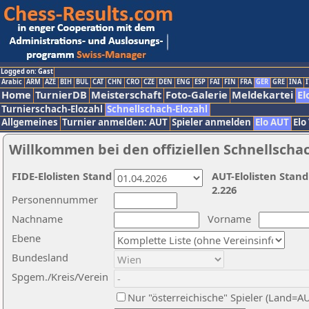
Logged on: Gast
Arabic
ARM
AZE
BIH
BUL
CAT
CHN
CRO
CZE
DEN
ENG
ESP
FAI
FIN
FRA
GER
GRE
INA
I
Home
TurnierDB
Meisterschaft
Foto-Galerie
Meldekartei
El
Turnierschach-Elozahl
Schnellschach-Elozahl
Allgemeines
Turnier anmelden: AUT
Spieler anmelden
Elo AUT
Elo
Willkommen bei den offiziellen Schnellscha
FIDE-Elolisten Stand
AUT-Elolisten Stand
2.226
Personennummer
Nachname
Vorname
Ebene
Bundesland
Spgem./Kreis/Verein
Nur "österreichische" Spieler (Land=A