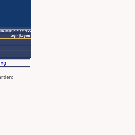
ime 08.08.2026 12:39:25
Login
Logout
artien: