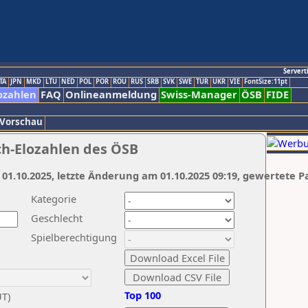
Servert
TA
JPN
MKD
LTU
NED
POL
POR
ROU
RUS
SRB
SVK
SWE
TUR
UKR
VIE
FontSize:11pt
ozahlen
FAQ
Onlineanmeldung
Swiss-Manager
ÖSB
FIDE
 Vorschau
ch-Elozahlen des ÖSB
 01.10.2025, letzte Änderung am 01.10.2025 09:19, gewertete P
Kategorie
Geschlecht
Spielberechtigung
Top 100
UT)