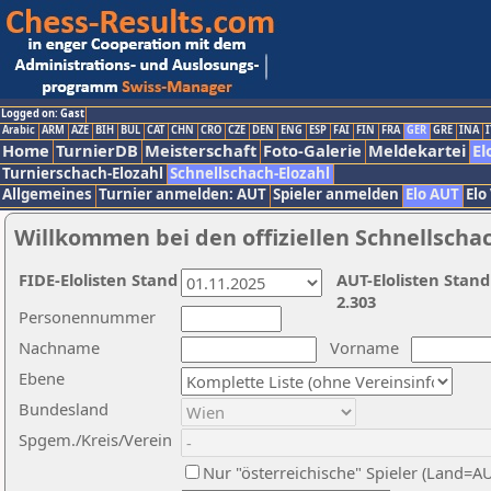
Logged on: Gast
Arabic
ARM
AZE
BIH
BUL
CAT
CHN
CRO
CZE
DEN
ENG
ESP
FAI
FIN
FRA
GER
GRE
INA
I
Home
TurnierDB
Meisterschaft
Foto-Galerie
Meldekartei
El
Turnierschach-Elozahl
Schnellschach-Elozahl
Allgemeines
Turnier anmelden: AUT
Spieler anmelden
Elo AUT
Elo
Willkommen bei den offiziellen Schnellscha
FIDE-Elolisten Stand
AUT-Elolisten Stand
2.303
Personennummer
Nachname
Vorname
Ebene
Bundesland
Spgem./Kreis/Verein
Nur "österreichische" Spieler (Land=A