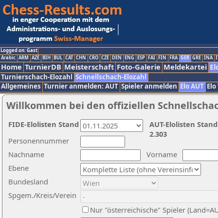
Logged on: Gast
Arabic
ARM
AZE
BIH
BUL
CAT
CHN
CRO
CZE
DEN
ENG
ESP
FAI
FIN
FRA
GER
GRE
INA
I
Home
TurnierDB
Meisterschaft
Foto-Galerie
Meldekartei
El
Turnierschach-Elozahl
Schnellschach-Elozahl
Allgemeines
Turnier anmelden: AUT
Spieler anmelden
Elo AUT
Elo
Willkommen bei den offiziellen Schnellscha
FIDE-Elolisten Stand
AUT-Elolisten Stand
2.303
Personennummer
Nachname
Vorname
Ebene
Bundesland
Spgem./Kreis/Verein
Nur "österreichische" Spieler (Land=A