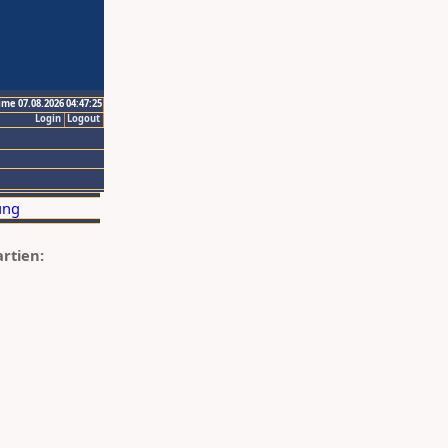
ime 07.08.2026 04:47:25
Login
Logout
artien: