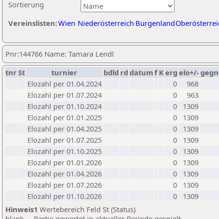
Sortierung
Vereinslisten:
Wien
Niederösterreich
Burgenland
Oberösterrei
Pnr:144766 Name: Tamara Lendl
tnr
St
turnier
bdld
rd
datum
f
K
erg
elo+/-
gegn
Elozahl per 01.04.2024
0
968
Elozahl per 01.07.2024
0
963
Elozahl per 01.10.2024
0
1309
Elozahl per 01.01.2025
0
1309
Elozahl per 01.04.2025
0
1309
Elozahl per 01.07.2025
0
1309
Elozahl per 01.10.2025
0
1309
Elozahl per 01.01.2026
0
1309
Elozahl per 01.04.2026
0
1309
Elozahl per 01.07.2026
0
1309
Elozahl per 01.10.2026
0
1309
Hinweis1
Wertebereich Feld St (Status)
blank ... Partie gewertet in aktueller Periode gespielt