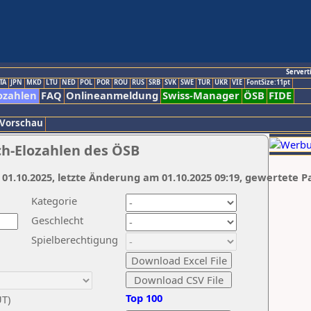
Servert
TA
JPN
MKD
LTU
NED
POL
POR
ROU
RUS
SRB
SVK
SWE
TUR
UKR
VIE
FontSize:11pt
ozahlen
FAQ
Onlineanmeldung
Swiss-Manager
ÖSB
FIDE
 Vorschau
ch-Elozahlen des ÖSB
 01.10.2025, letzte Änderung am 01.10.2025 09:19, gewertete P
Kategorie
Geschlecht
Spielberechtigung
Top 100
UT)