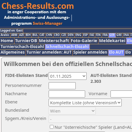
Logged on: Gast
Arabic
ARM
AZE
BIH
BUL
CAT
CHN
CRO
CZE
DEN
ENG
ESP
FAI
FIN
FRA
GER
GRE
INA
I
Home
TurnierDB
Meisterschaft
Foto-Galerie
Meldekartei
El
Turnierschach-Elozahl
Schnellschach-Elozahl
Allgemeines
Turnier anmelden: AUT
Spieler anmelden
Elo AUT
Elo
Willkommen bei den offiziellen Schnellscha
FIDE-Elolisten Stand
AUT-Elolisten Stand
2.303
Personennummer
Nachname
Vorname
Ebene
Bundesland
Spgem./Kreis/Verein
Nur "österreichische" Spieler (Land=A