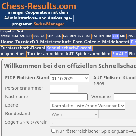
Logged on: Gast
Arabic
ARM
AZE
BIH
BUL
CAT
CHN
CRO
CZE
DEN
ENG
ESP
FAI
FIN
FRA
GER
GRE
INA
I
Home
TurnierDB
Meisterschaft
Foto-Galerie
Meldekartei
El
Turnierschach-Elozahl
Schnellschach-Elozahl
Allgemeines
Turnier anmelden: AUT
Spieler anmelden
Elo AUT
Elo
Willkommen bei den offiziellen Schnellscha
FIDE-Elolisten Stand
AUT-Elolisten Stand
2.303
Personennummer
Nachname
Vorname
Ebene
Bundesland
Spgem./Kreis/Verein
Nur "österreichische" Spieler (Land=A