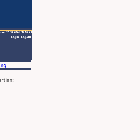
ime 07.08.2026 00:10:21
Login
Logout
artien: