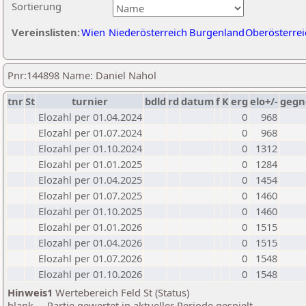
Sortierung
Vereinslisten:
Wien
Niederösterreich
Burgenland
Oberösterrei
Pnr:144898 Name: Daniel Nahol
tnr
St
turnier
bdld
rd
datum
f
K
erg
elo+/-
gegn
Elozahl per 01.04.2024
0
968
Elozahl per 01.07.2024
0
968
Elozahl per 01.10.2024
0
1312
Elozahl per 01.01.2025
0
1284
Elozahl per 01.04.2025
0
1454
Elozahl per 01.07.2025
0
1460
Elozahl per 01.10.2025
0
1460
Elozahl per 01.01.2026
0
1515
Elozahl per 01.04.2026
0
1515
Elozahl per 01.07.2026
0
1548
Elozahl per 01.10.2026
0
1548
Hinweis1
Wertebereich Feld St (Status)
blank ... Partie gewertet in aktueller Periode gespielt