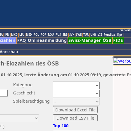
Servert
TA
JPN
MKD
LTU
NED
POL
POR
ROU
RUS
SRB
SVK
SWE
TUR
UKR
VIE
FontSize:11pt
ozahlen
FAQ
Onlineanmeldung
Swiss-Manager
ÖSB
FIDE
 Vorschau
ch-Elozahlen des ÖSB
 01.10.2025, letzte Änderung am 01.10.2025 09:19, gewertete P
Kategorie
Geschlecht
Spielberechtigung
Top 100
UT)