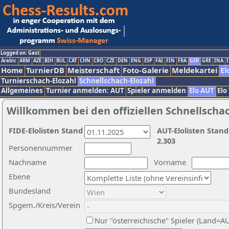
Logged on: Gast
Arabic
ARM
AZE
BIH
BUL
CAT
CHN
CRO
CZE
DEN
ENG
ESP
FAI
FIN
FRA
GER
GRE
INA
I
Home
TurnierDB
Meisterschaft
Foto-Galerie
Meldekartei
El
Turnierschach-Elozahl
Schnellschach-Elozahl
Allgemeines
Turnier anmelden: AUT
Spieler anmelden
Elo AUT
Elo
Willkommen bei den offiziellen Schnellscha
FIDE-Elolisten Stand
AUT-Elolisten Stand
2.303
Personennummer
Nachname
Vorname
Ebene
Bundesland
Spgem./Kreis/Verein
Nur "österreichische" Spieler (Land=A