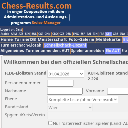
Logged on: Gast
Arabic
ARM
AZE
BIH
BUL
CAT
CHN
CRO
CZE
DEN
ENG
ESP
FAI
FIN
FRA
GER
GRE
INA
I
Home
TurnierDB
Meisterschaft
Foto-Galerie
Meldekartei
El
Turnierschach-Elozahl
Schnellschach-Elozahl
Allgemeines
Turnier anmelden: AUT
Spieler anmelden
Elo AUT
Elo
Willkommen bei den offiziellen Schnellscha
FIDE-Elolisten Stand
AUT-Elolisten Stand
2.226
Personennummer
Nachname
Vorname
Ebene
Bundesland
Spgem./Kreis/Verein
Nur "österreichische" Spieler (Land=A