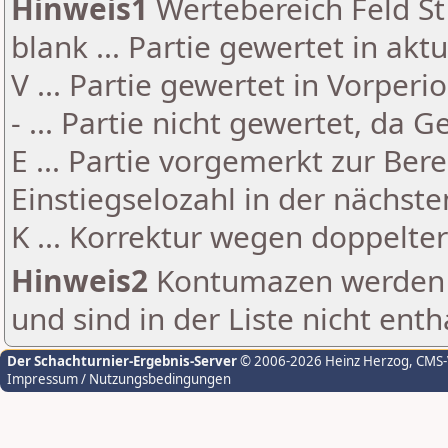
Hinweis1
Wertebereich Feld St 
blank ... Partie gewertet in akt
V ... Partie gewertet in Vorperi
- ... Partie nicht gewertet, da 
E ... Partie vorgemerkt zur Be
Einstiegselozahl in der nächst
K ... Korrektur wegen doppelt
Hinweis2
Kontumazen werden g
und sind in der Liste nicht enth
Der Schachturnier-Ergebnis-Server
© 2006-2026 Heinz Herzog
, CMS
Impressum / Nutzungsbedingungen