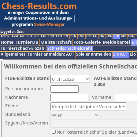
Logged on: Gast
Arabic
ARM
AZE
BIH
BUL
CAT
CHN
CRO
CZE
DEN
ENG
ESP
FAI
FIN
FRA
GER
GRE
INA
I
Home
TurnierDB
Meisterschaft
Foto-Galerie
Meldekartei
El
Turnierschach-Elozahl
Schnellschach-Elozahl
Allgemeines
Turnier anmelden: AUT
Spieler anmelden
Elo AUT
Elo
Willkommen bei den offiziellen Schnellscha
FIDE-Elolisten Stand
AUT-Elolisten Stand
2.303
Personennummer
Nachname
Vorname
Ebene
Bundesland
Spgem./Kreis/Verein
Nur "österreichische" Spieler (Land=A