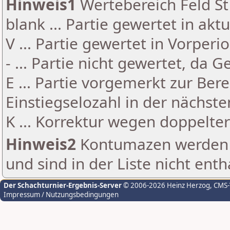
Hinweis1
Wertebereich Feld St 
blank ... Partie gewertet in akt
V ... Partie gewertet in Vorperi
- ... Partie nicht gewertet, da 
E ... Partie vorgemerkt zur Be
Einstiegselozahl in der nächst
K ... Korrektur wegen doppelt
Hinweis2
Kontumazen werden g
und sind in der Liste nicht enth
Der Schachturnier-Ergebnis-Server
© 2006-2026 Heinz Herzog
, CMS
Impressum / Nutzungsbedingungen