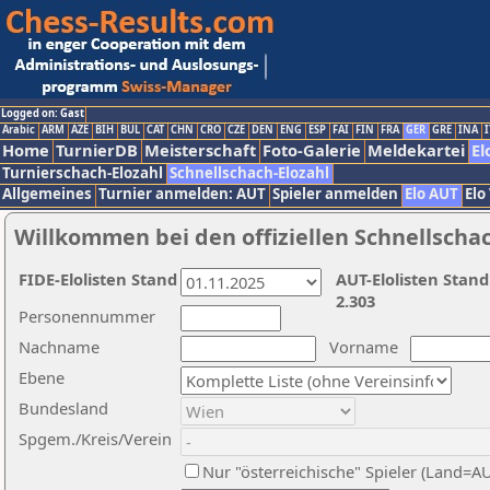
Logged on: Gast
Arabic
ARM
AZE
BIH
BUL
CAT
CHN
CRO
CZE
DEN
ENG
ESP
FAI
FIN
FRA
GER
GRE
INA
I
Home
TurnierDB
Meisterschaft
Foto-Galerie
Meldekartei
El
Turnierschach-Elozahl
Schnellschach-Elozahl
Allgemeines
Turnier anmelden: AUT
Spieler anmelden
Elo AUT
Elo
Willkommen bei den offiziellen Schnellscha
FIDE-Elolisten Stand
AUT-Elolisten Stand
2.303
Personennummer
Nachname
Vorname
Ebene
Bundesland
Spgem./Kreis/Verein
Nur "österreichische" Spieler (Land=A